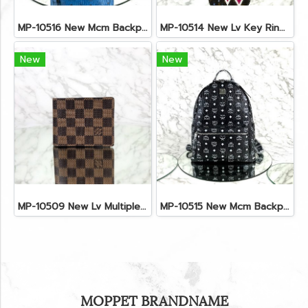
MP-10516 New Mcm Backpack Small Blue/Black Shw
MP-10514 New Lv Key Ring Chrismas 2018 Monogram Ghw
New
New
MP-10509 New Lv Multiple Men Wallet Damier
MP-10515 New Mcm Backpack Size M Black Shw
MOPPET BRANDNAME