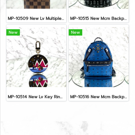
MP-10509 New Lv Multiple Men Wallet Damier
MP-10515 New Mcm Backpack Size M Black Shw
New
New
MP-10514 New Lv Key Ring Chrismas 2018 Monogram Ghw
MP-10516 New Mcm Backpack Small Blue/Black Shw