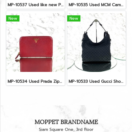
MP-10537 Used like new Proenza PS11 Mini
MP-10535 Used MCM Camera Bag In Blue Visetos SHW
New
New
MP-10534 Used Prada Zippy Medium Wallet In Fuoco Saffiano GHW
MP-10533 Used Gucci Shoulder Bag GG Black Canvas Shw
MOPPET BRANDNAME
Siam Square One, 3rd floor