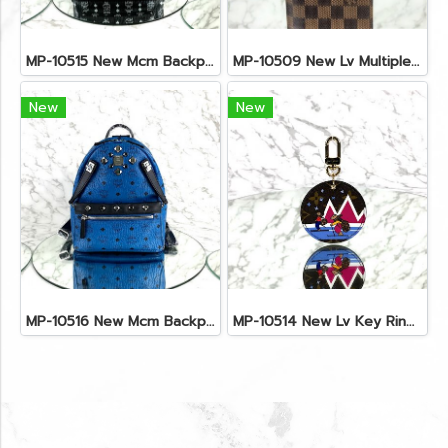
MP-10515 New Mcm Backpack Size M Black Shw
MP-10509 New Lv Multiple Men Wallet Damier
New
New
MP-10516 New Mcm Backpack Small Blue/Black Shw
MP-10514 New Lv Key Ring Chrismas 2018 Monogram Ghw