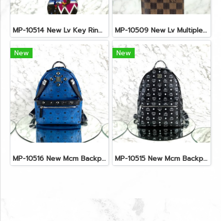
MP-10514 New Lv Key Ring Chrismas 2018 Monogram Ghw
MP-10509 New Lv Multiple Men Wallet Damier
New
New
MP-10516 New Mcm Backpack Small Blue/Black Shw
MP-10515 New Mcm Backpack Size M Black Shw