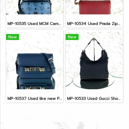
MP-10535 Used MCM Camera Bag In Blue Visetos SHW
MP-10534 Used Prada Zippy Medium Wallet In Fuoco Saffiano GHW
New
New
MP-10537 Used like new Proenza PS11 Mini
MP-10533 Used Gucci Shoulder Bag GG Black Canvas Shw