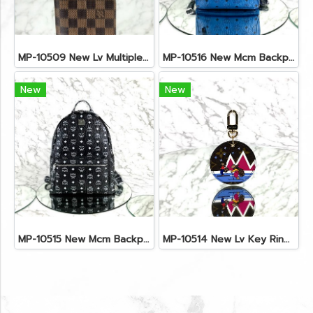
MP-10509 New Lv Multiple Men Wallet Damier
MP-10516 New Mcm Backpack Small Blue/Black Shw
New
New
MP-10515 New Mcm Backpack Size M Black Shw
MP-10514 New Lv Key Ring Chrismas 2018 Monogram Ghw