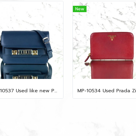
New
MP-10537 Used like new Proenza PS11 Mini