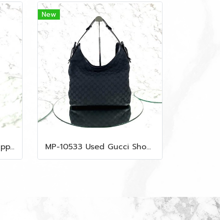
New
MP-10534 Used Prada Zippy Medium Wallet In Fuoco Saffiano GHW
MP-10533 Used Gucci Shoulder Bag GG Black Canvas Shw