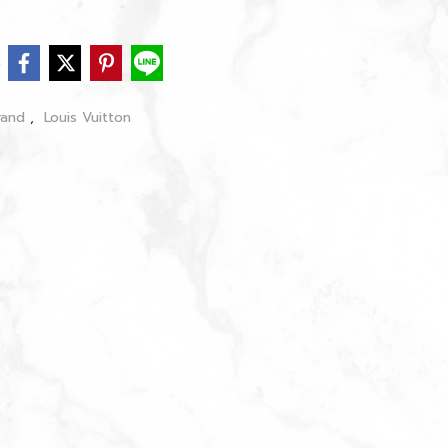
e
rand
,
Louis Vuitton