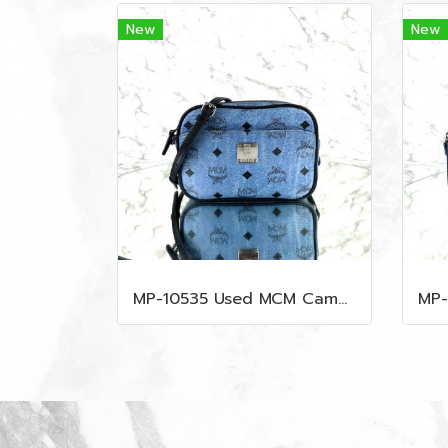
New
New
MP-10535 Used MCM Camera Bag In Blue Visetos SHW