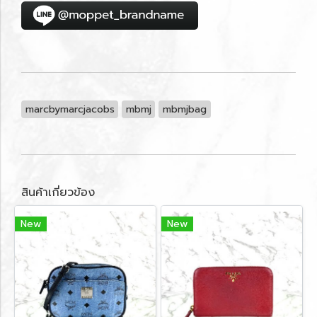
marcbymarcjacobs
mbmj
mbmjbag
สินค้าเกี่ยวข้อง
New
New