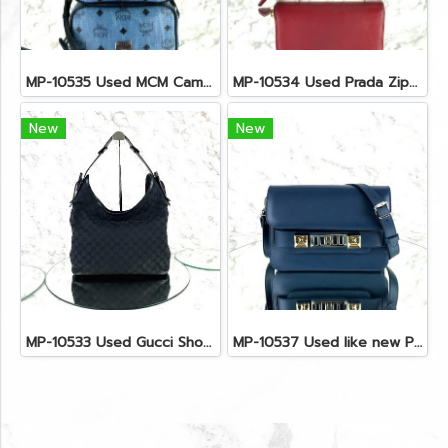
MP-10535 Used MCM Camera Bag In Blue Visetos SHW
MP-10534 Used Prada Zippy Medium Wallet In Fuoco Saffiano GHW
New
New
MP-10533 Used Gucci Shoulder Bag GG Black Canvas Shw
MP-10537 Used like new Proenza PS11 Mini