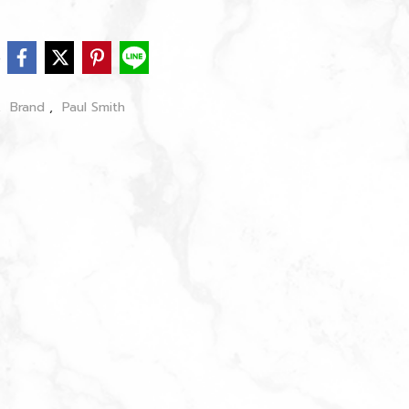
e
,
Brand
,
Paul Smith