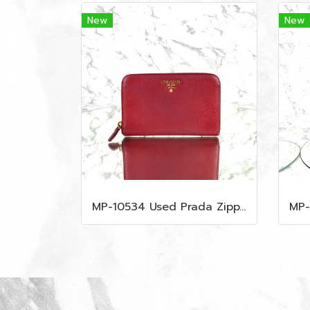
New
New
MP-10534 Used Prada Zippy Medium Wallet In Fuoco Saffiano GHW