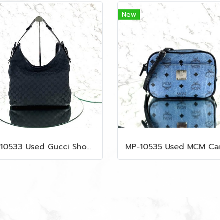
New
MP-10533 Used Gucci Shoulder Bag GG Black Canvas Shw