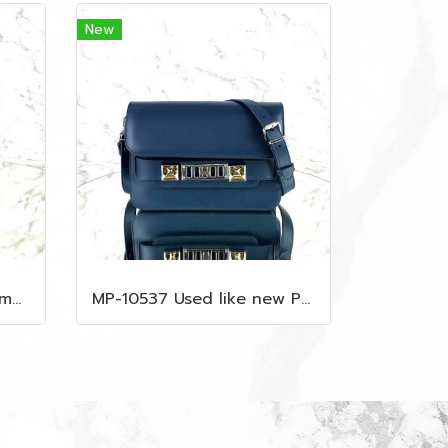
New
MP-10535 Used MCM Camera Bag In Blue Visetos SHW
MP-10537 Used like new Proenza PS11 Mini