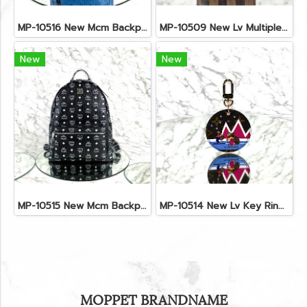
MP-10516 New Mcm Backpack Small Blue/Black Shw
MP-10509 New Lv Multiple Men Wallet Damier
New
New
MP-10515 New Mcm Backpack Size M Black Shw
MP-10514 New Lv Key Ring Chrismas 2018 Monogram Ghw
MOPPET BRANDNAME