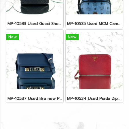
MP-10533 Used Gucci Shoulder Bag GG Black Canvas Shw
MP-10535 Used MCM Camera Bag In Blue Visetos SHW
New
New
MP-10537 Used like new Proenza PS11 Mini
MP-10534 Used Prada Zippy Medium Wallet In Fuoco Saffiano GHW