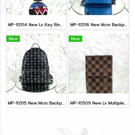
MP-10514 New Lv Key Ring Chrismas 2018 Monogram Ghw
MP-10516 New Mcm Backpack Small Blue/Black Shw
New
New
MP-10515 New Mcm Backpack Size M Black Shw
MP-10509 New Lv Multiple Men Wallet Damier