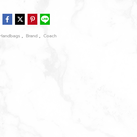
e
Handbags
,
Brand
,
Coach