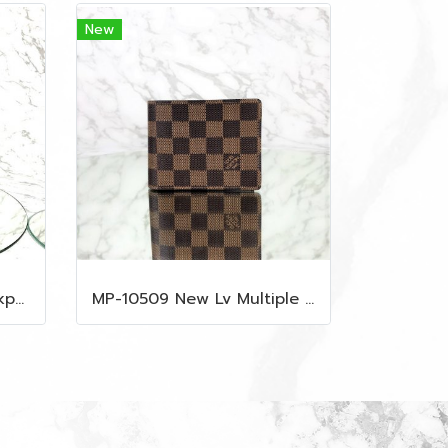
New
MP-10516 New Mcm Backpack Small Blue/Black Shw
MP-10509 New Lv Multiple Men Wallet Damier