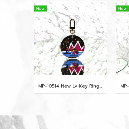
New
New
MP-10514 New Lv Key Ring Chrismas 2018 Monogram Ghw