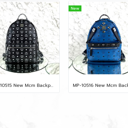
New
MP-10515 New Mcm Backpack Size M Black Shw