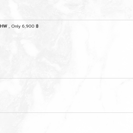
 GHW
, Only 6,900 ฿