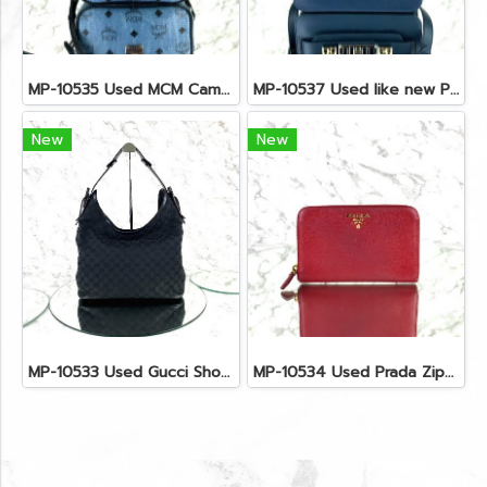
MP-10535 Used MCM Camera Bag In Blue Visetos SHW
MP-10537 Used like new Proenza PS11 Mini
New
New
MP-10533 Used Gucci Shoulder Bag GG Black Canvas Shw
MP-10534 Used Prada Zippy Medium Wallet In Fuoco Saffiano GHW