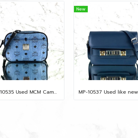
New
MP-10535 Used MCM Camera Bag In Blue Visetos SHW