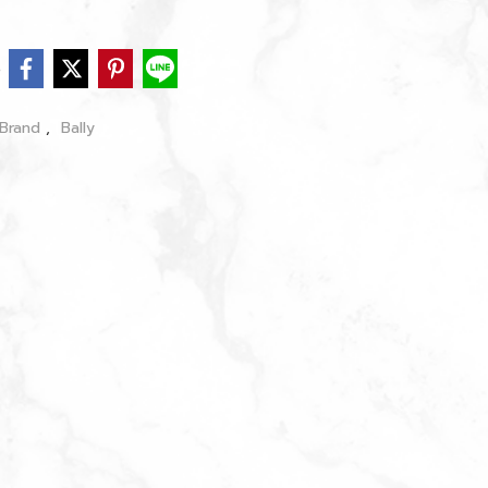
e
Brand
,
Bally