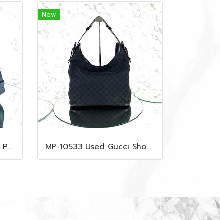
New
MP-10537 Used like new Proenza PS11 Mini
MP-10533 Used Gucci Shoulder Bag GG Black Canvas Shw