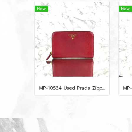
New
New
MP-10534 Used Prada Zippy Medium Wallet In Fuoco Saffiano GHW