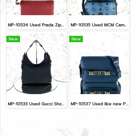
MP-10534 Used Prada Zippy Medium Wallet In Fuoco Saffiano GHW
MP-10535 Used MCM Camera Bag In Blue Visetos SHW
New
New
MP-10533 Used Gucci Shoulder Bag GG Black Canvas Shw
MP-10537 Used like new Proenza PS11 Mini