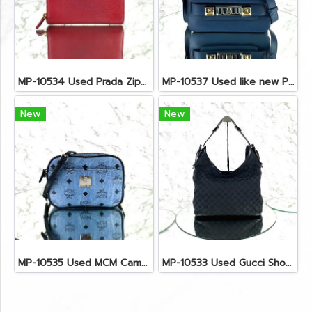
MP-10534 Used Prada Zippy Medium Wallet In Fuoco Saffiano GHW
MP-10537 Used like new Proenza PS11 Mini
New
New
MP-10535 Used MCM Camera Bag In Blue Visetos SHW
MP-10533 Used Gucci Shoulder Bag GG Black Canvas Shw