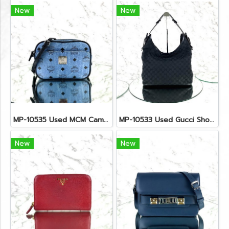
New
New
MP-10535 Used MCM Camera Bag In Blue Visetos SHW
MP-10533 Used Gucci Shoulder Bag GG Black Canvas Shw
New
New