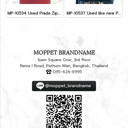
MP-10534 Used Prada Zippy Medium Wallet In Fuoco Saffiano GHW
MP-10537 Used like new Proenza PS11 Mini
MOPPET BRANDNAME
Siam Square One, 3rd floor
Rama I Road, Pathum Wan, Bangkok, Thailand
095-426-6995