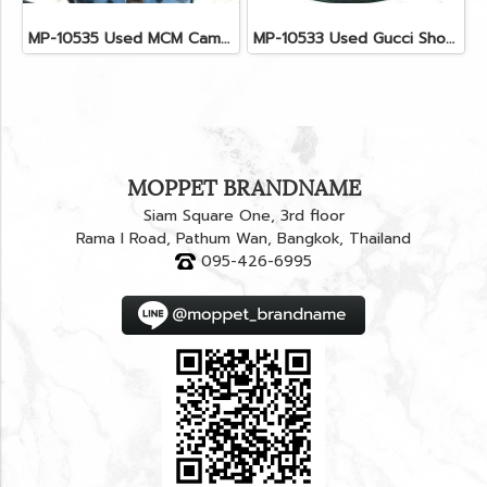
MP-10535 Used MCM Camera Bag In Blue Visetos SHW
MP-10533 Used Gucci Shoulder Bag GG Black Canvas Shw
MOPPET BRANDNAME
Siam Square One, 3rd floor
Rama I Road, Pathum Wan, Bangkok, Thailand
095-426-6995