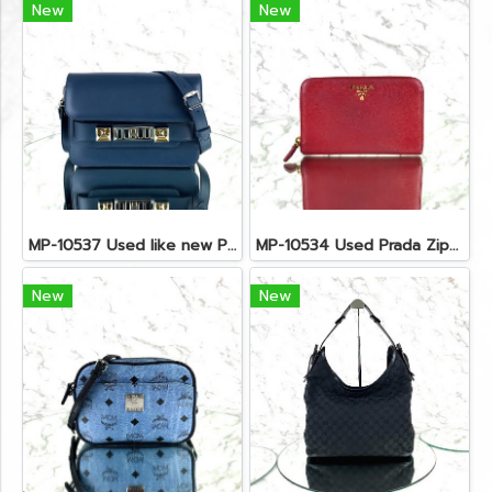
New
New
MP-10537 Used like new Proenza PS11 Mini
MP-10534 Used Prada Zippy Medium Wallet In Fuoco Saffiano GHW
New
New