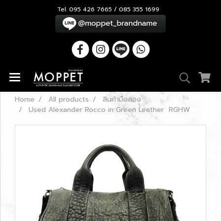
Tel. 095 426 7665 / 085 355 1699
Home
All products
สินค้ามือสอง
Used Alexander Rocco in Green Leather RGHW