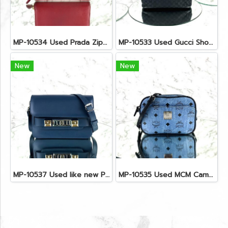
MP-10534 Used Prada Zippy Medium Wallet In Fuoco Saffiano GHW
MP-10533 Used Gucci Shoulder Bag GG Black Canvas Shw
New
New
MP-10537 Used like new Proenza PS11 Mini
MP-10535 Used MCM Camera Bag In Blue Visetos SHW