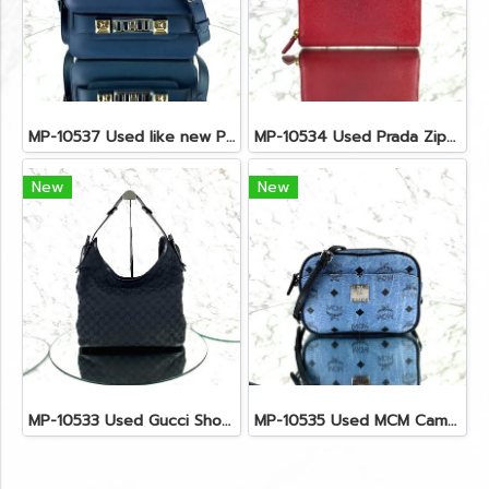
MP-10537 Used like new Proenza PS11 Mini
MP-10534 Used Prada Zippy Medium Wallet In Fuoco Saffiano GHW
New
New
MP-10533 Used Gucci Shoulder Bag GG Black Canvas Shw
MP-10535 Used MCM Camera Bag In Blue Visetos SHW