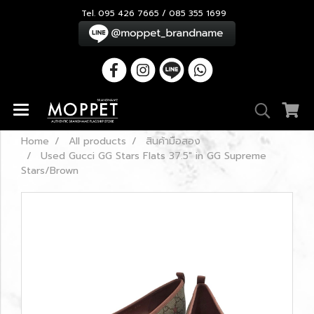
Tel. 095 426 7665 / 085 355 1699
Home
All products
สินค้ามือสอง
Used Gucci GG Stars Flats 37.5" in GG Supreme
Stars/Brown