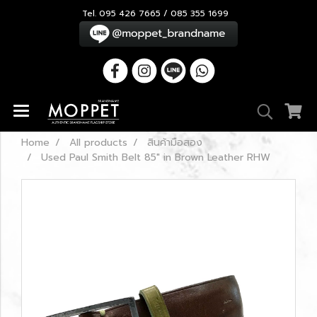
Tel. 095 426 7665 / 085 355 1699
Home
All products
สินค้ามือสอง
Used Paul Smith Belt 85" in Brown Leather RHW