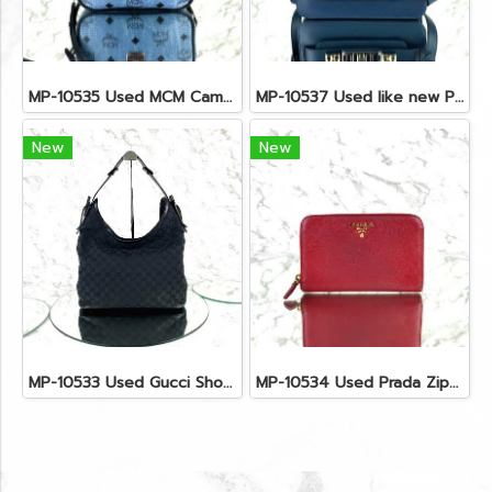
MP-10535 Used MCM Camera Bag In Blue Visetos SHW
MP-10537 Used like new Proenza PS11 Mini
New
New
MP-10533 Used Gucci Shoulder Bag GG Black Canvas Shw
MP-10534 Used Prada Zippy Medium Wallet In Fuoco Saffiano GHW