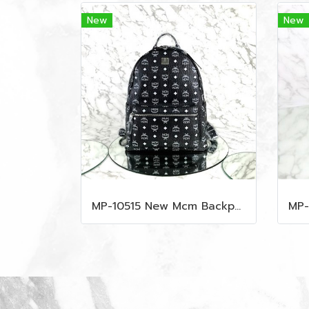
New
New
MP-10515 New Mcm Backpack Size M Black Shw