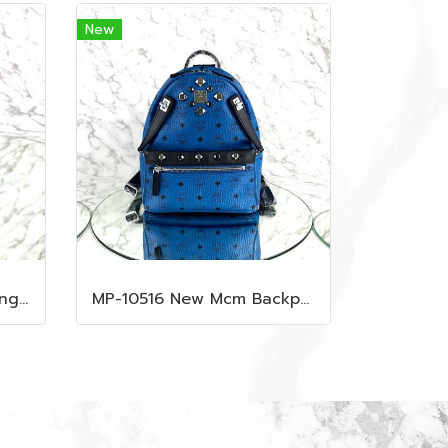
New
MP-10514 New Lv Key Ring Chrismas 2018 Monogram Ghw
MP-10516 New Mcm Backpack Small Blue/Black Shw