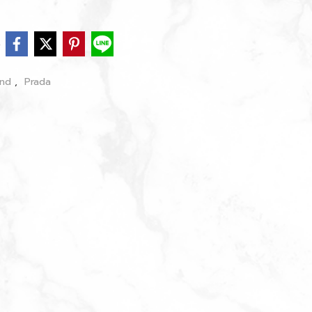
e
and
,
Prada