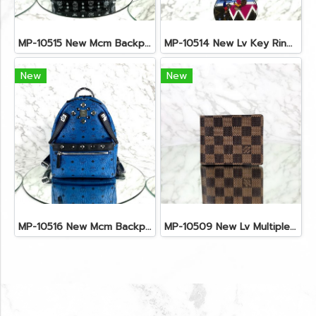
MP-10515 New Mcm Backpack Size M Black Shw
MP-10514 New Lv Key Ring Chrismas 2018 Monogram Ghw
New
New
MP-10516 New Mcm Backpack Small Blue/Black Shw
MP-10509 New Lv Multiple Men Wallet Damier