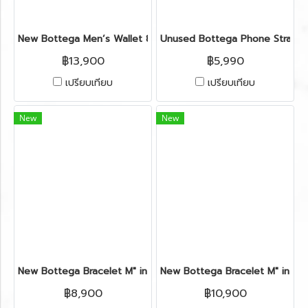
New Bottega Men’s Wallet 8 Card in Dark Brown Leather
Unused Bottega Phone Strap i
฿13,900
฿5,990
เปรียบเทียบ
เปรียบเทียบ
New
New
New Bottega Bracelet M" in Purple Leather SHW
New Bottega Bracelet M" in E
฿8,900
฿10,900