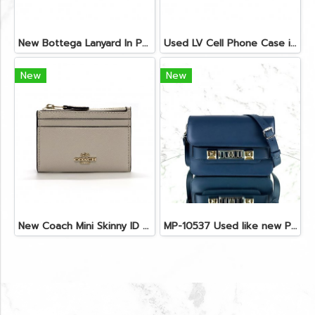
New Bottega Lanyard In Purple Leather SHW
Used LV Cell Phone Case in Green Vernis GHW
New
New
New Coach Mini Skinny ID Case in Chalk Leather GHW
MP-10537 Used like new Proenza PS11 Mini