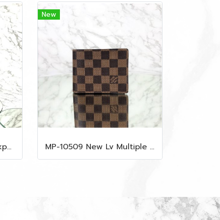
New
MP-10515 New Mcm Backpack Size M Black Shw
MP-10509 New Lv Multiple Men Wallet Damier