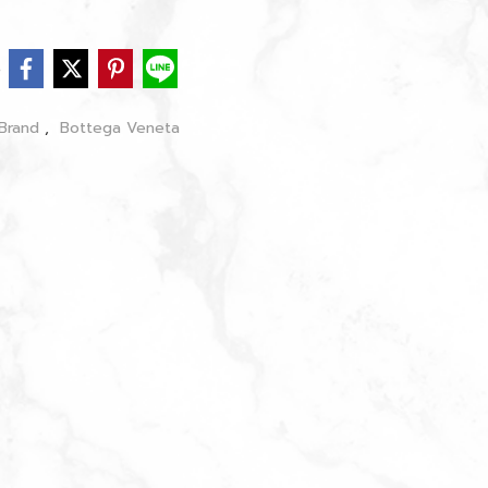
e
Brand
,
Bottega Veneta