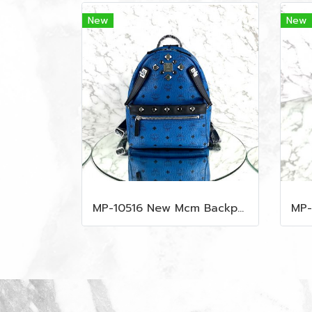
New
New
MP-10516 New Mcm Backpack Small Blue/Black Shw