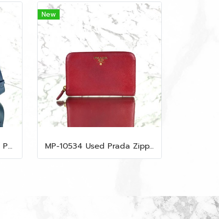
New
MP-10537 Used like new Proenza PS11 Mini
MP-10534 Used Prada Zippy Medium Wallet In Fuoco Saffiano GHW