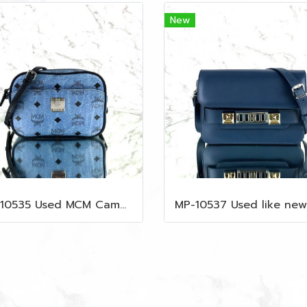
New
MP-10535 Used MCM Camera Bag In Blue Visetos SHW