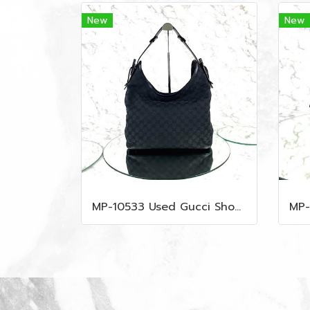
New
New
MP-10533 Used Gucci Shoulder Bag GG Black Canvas Shw