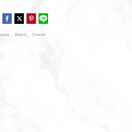
e
asses
,
Brand
,
Chanel