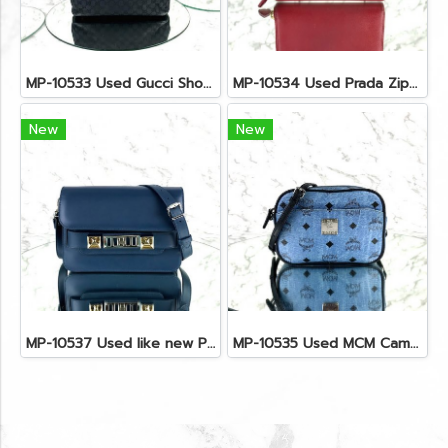
MP-10533 Used Gucci Shoulder Bag GG Black Canvas Shw
MP-10534 Used Prada Zippy Medium Wallet In Fuoco Saffiano GHW
New
New
MP-10537 Used like new Proenza PS11 Mini
MP-10535 Used MCM Camera Bag In Blue Visetos SHW