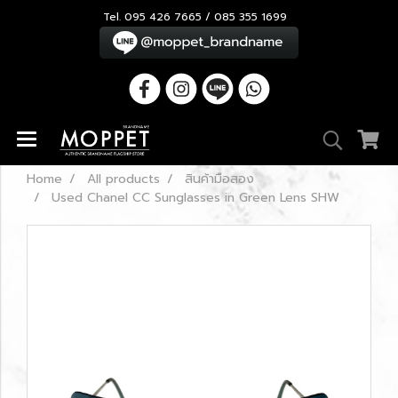
Tel. 095 426 7665 / 085 355 1699
Home
All products
สินค้ามือสอง
Used Chanel CC Sunglasses in Green Lens SHW