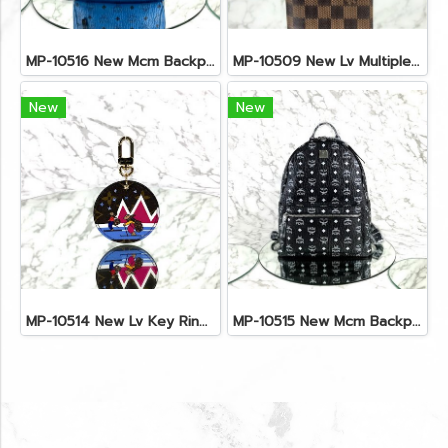
MP-10516 New Mcm Backpack Small Blue/Black Shw
MP-10509 New Lv Multiple Men Wallet Damier
New
New
MP-10514 New Lv Key Ring Chrismas 2018 Monogram Ghw
MP-10515 New Mcm Backpack Size M Black Shw