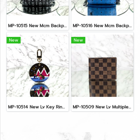
MP-10515 New Mcm Backpack Size M Black Shw
MP-10516 New Mcm Backpack Small Blue/Black Shw
New
New
MP-10514 New Lv Key Ring Chrismas 2018 Monogram Ghw
MP-10509 New Lv Multiple Men Wallet Damier