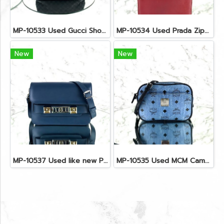
MP-10533 Used Gucci Shoulder Bag GG Black Canvas Shw
MP-10534 Used Prada Zippy Medium Wallet In Fuoco Saffiano GHW
New
New
MP-10537 Used like new Proenza PS11 Mini
MP-10535 Used MCM Camera Bag In Blue Visetos SHW